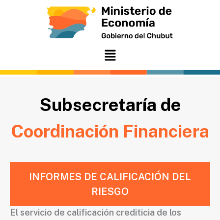
Ir
al
contenido
Menú
Subsecretaría de
Coordinación Financiera
INFORMES DE CALIFICACIÓN DEL
RIESGO
El servicio de calificación crediticia de los