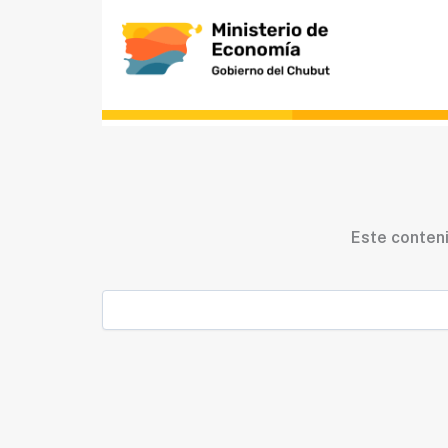
Ir
al
contenido
Este conteni