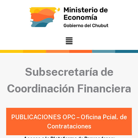
Ir
al
contenido
Menú
Subsecretaría de
Coordinación Financiera
PUBLICACIONES OPC – Oficina Pcial. de
Contrataciones