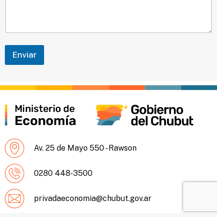
l
a
r
a
í
a
b
n
f
l
e
o
e
a
d
e
Enviar
t
e
x
t
o
Av. 25 de Mayo 550 - Rawson
0280 448-3500
privadaeconomia@chubut.gov.ar