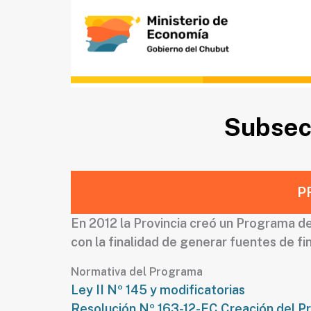
Ir
al
contenido
Subsec
P
En 2012 la Provincia creó un Programa de 
con la finalidad de generar fuentes de f
Normativa del Programa
Ley II Nº 145 y modificatorias
Resolución Nº 163-12-EC Creación del 