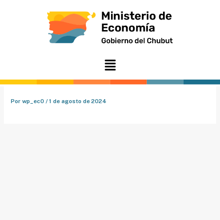
Ir
al
contenido
Menú
Por
wp_ec0
/
1 de agosto de 2024